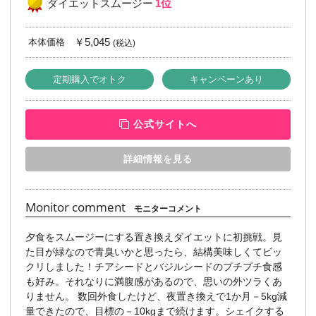
ダイエットスムージー
1位
￥5,045
本体価格
(税込)
定期購入でオトク
キャンペーンあり
公式サイトへ
詳細情報を見る
Monitor comment
モニターコメント
夕食をスムージーにする置き換えダイエットに初挑戦。見
た目が緑なので青臭いかと思ったら、結構美味しくてビッ
クリしました！チアシードとバジルシードのプチプチ食感
も好み。それなりに満腹感があるので、思いの外ツラくあ
りません。 数回外食したけど、夜置き換えで1か月－5kg減
量できたので、目標の－10kgまで続けます。シェイクする